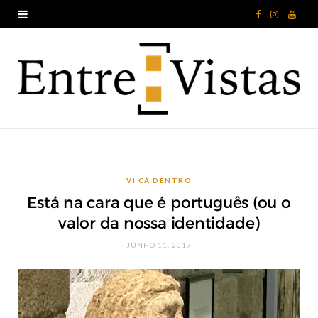
F
I
Y
a
n
o
c
s
u
e
t
T
b
a
u
o
g
b
VI CÁ DENTRO
o
r
e
Está na cara que é português (ou o
k
a
valor da nossa identidade)
m
JUNHO 11, 2017