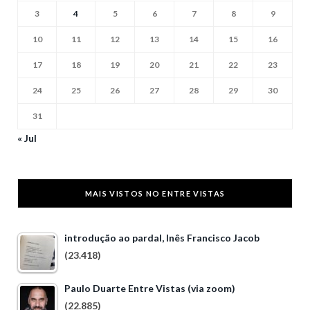
3
4
5
6
7
8
9
10
11
12
13
14
15
16
17
18
19
20
21
22
23
24
25
26
27
28
29
30
31
« Jul
MAIS VISTOS NO ENTRE VISTAS
introdução ao pardal, Inês Francisco Jacob
(23.418)
Paulo Duarte Entre Vistas (via zoom)
(22.885)