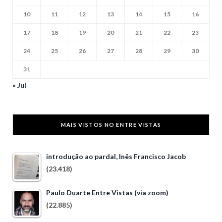
10
11
12
13
14
15
16
17
18
19
20
21
22
23
24
25
26
27
28
29
30
31
« Jul
MAIS VISTOS NO ENTRE VISTAS
introdução ao pardal, Inês Francisco Jacob
(23.418)
Paulo Duarte Entre Vistas (via zoom)
(22.885)