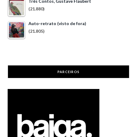
Três Contos, Gustave Flaubert
(21.880)
Auto-retrato (visto de fora)
(21.805)
PARCEIROS