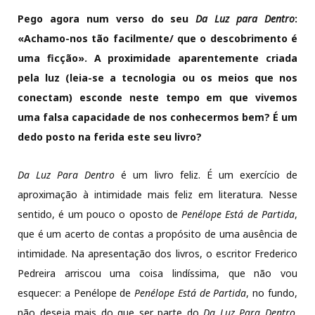
Pego agora num verso do seu
Da Luz para Dentro
:
«Achamo-nos tão facilmente/ que o descobrimento é
uma ficção». A proximidade aparentemente criada
pela luz (leia-se a tecnologia ou os meios que nos
conectam) esconde neste tempo em que vivemos
uma falsa capacidade de nos conhecermos
bem? É um
dedo posto na ferida este seu livro?
Da Luz Para Dentro
é um livro feliz. É um exercício de
aproximação à intimidade mais feliz em literatura. Nesse
sentido, é um pouco o oposto de
Penélope Está de Partida
,
que é um acerto de contas a propósito de uma ausência de
intimidade. Na apresentação dos livros, o escritor Frederico
Pedreira arriscou uma coisa lindíssima, que não vou
esquecer: a Penélope de
Penélope Está de Partida
, no fundo,
não deseja mais do que ser parte do
Da Luz Para Dentro
.