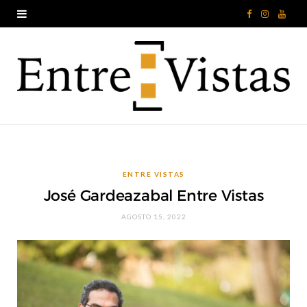
F
I
Y
a
n
o
c
s
u
e
t
T
b
a
u
o
g
b
ENTRE VISTAS
o
r
e
José Gardeazabal Entre Vistas
k
a
AGOSTO 15, 2022
m