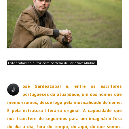
Fotografias do autor com cortesia de Enric Vives-Rubio.
osé Gardeazabal é, entre os escritores
J
portugueses da atualidade, um dos nomes que
memorizamos, desde logo pela musicalidade do nome.
E pela estrutura literária original. A capacidade que
nos transfere de seguirmos para um imaginário fora
do dia a dia, fora do tempo, do aqui, do que somos.