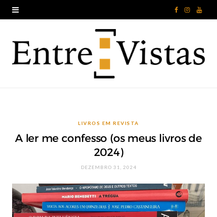
F
I
Y
a
n
o
c
s
u
e
t
T
b
a
u
o
g
b
LIVROS EM REVISTA
o
r
e
A ler me confesso (os meus livros de
k
a
2024)
m
DEZEMBRO 31, 2024