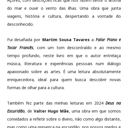
Açores, com descrições ricas que nos fazem sentir o aroma
do mar e ouvir o vento das ilhas. Uma obra que junta
viagens, história e cultura, despertando a vontade do
desconhecido.
Fui desafiada por
Martim Sousa Tavares
a
Falar Piano e
Tocar Francês
, com um tom descontraído e ao mesmo
tempo profundo, neste livro em que o autor entrelaça
música, literatura e experiências pessoais num diálogo
apaixonado sobre as artes. É uma leitura absolutamente
enriquecedora, ideal para quem busca descobrir novas
formas de olhar para a cultura.
Também fez parte das minhas leituras em 2024
Deus na
Escuridão
, de
Valter Hugo Mãe
, uma obra em que somos
convidados a refletir sobre o divino, não como algo distante,
mas como uma presença na escuridão, nos nossos medos e