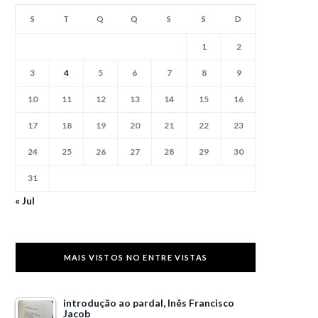
S
T
Q
Q
S
S
D
1
2
3
4
5
6
7
8
9
10
11
12
13
14
15
16
17
18
19
20
21
22
23
24
25
26
27
28
29
30
31
« Jul
MAIS VISTOS NO ENTRE VISTAS
introdução ao pardal, Inês Francisco
Jacob