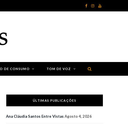
F
I
Y
a
n
o
c
s
u
e
t
T
b
a
u
o
g
b
ÃO DE CONSUMO
TOM DE VOZ
o
r
e
k
a
m
ÚLTIMAS PUBLICAÇÕES
Ana Cláudia Santos Entre Vistas
Agosto 4, 2026