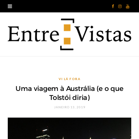
F
I
Y
a
n
o
c
s
u
e
t
T
b
a
u
o
g
b
VI LÁ FORA
o
r
e
Uma viagem à Austrália (e o que
k
a
Tolstói diria)
m
JANEIRO 13, 2019