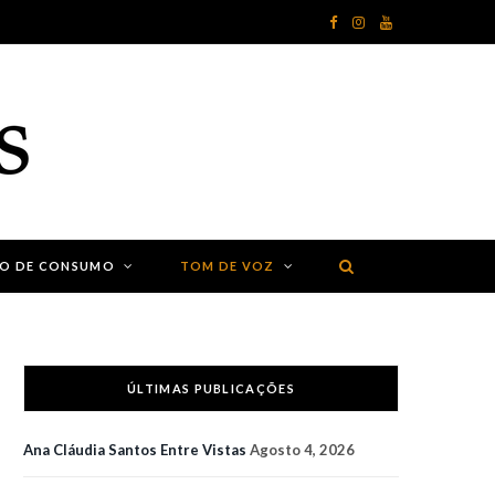
F
I
Y
a
n
o
c
s
u
e
t
T
b
a
u
o
g
b
ÃO DE CONSUMO
TOM DE VOZ
o
r
e
k
a
m
ÚLTIMAS PUBLICAÇÕES
Ana Cláudia Santos Entre Vistas
Agosto 4, 2026