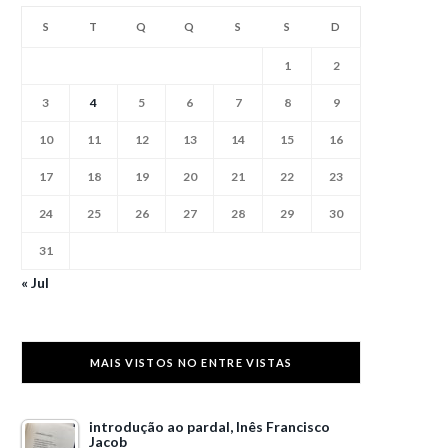
S
T
Q
Q
S
S
D
1
2
3
4
5
6
7
8
9
10
11
12
13
14
15
16
17
18
19
20
21
22
23
24
25
26
27
28
29
30
31
« Jul
MAIS VISTOS NO ENTRE VISTAS
introdução ao pardal, Inês Francisco
Jacob