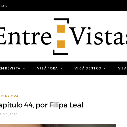
STAS
EM REVISTA
VI LÁ FORA
VI CÁ DENTRO
VIS
M DE VOZ
pítulo 44, por Filipa Leal
IO 3, 2020