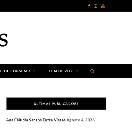
F
I
Y
a
n
o
c
s
u
e
t
T
b
a
u
o
g
b
ÃO DE CONSUMO
TOM DE VOZ
o
r
e
k
a
m
ÚLTIMAS PUBLICAÇÕES
Ana Cláudia Santos Entre Vistas
Agosto 4, 2026