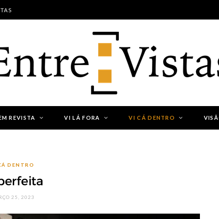
STAS
EM REVISTA
VI LÁ FORA
VI CÁ DENTRO
VIS
 CÁ DENTRO
erfeita
ÇO 25, 2023