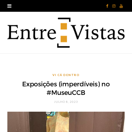
F
I
Y
a
n
o
c
s
u
e
t
T
b
a
u
o
g
b
VI CÁ DENTRO
o
r
e
Exposições (imperdíveis) no
k
a
#MuseuCCB
m
JULHO 8, 2023