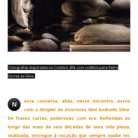
Fotografias disparadas no Coletivo 284, com créditos para Pedro
Correa da Silva.
esta conversa, aliás, neste encontro, estou
N
com a
designer
de interiores Nini Andrade Silva.
De frases curtas, poderosas, com eco. Refletidas ao
longo das mais de seis décadas de uma vida plena,
realizada, entregue à vocação que sempre soube ter.