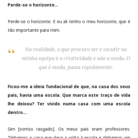
Perde-se o horizonte…
Perde-se o horizonte. E eu ali tenho o meu horizonte, que é
tão importante para mim.
Na realidade, o que procuro ser e incutir na
minha equipa é a criatividade e não a moda. O
que é moda, passa rapidamente.
Ficou-me a ideia fundacional de que, na casa dos seus
pais, havia uma escola. Que marca este traço de vida
lhe deixou? Ter vivido numa casa com uma escola
dentro…
Sim [sorriso rasgado]. Os meus pais eram professores.
Tínhamos a casa que dava a volta à escola e tínhamos um