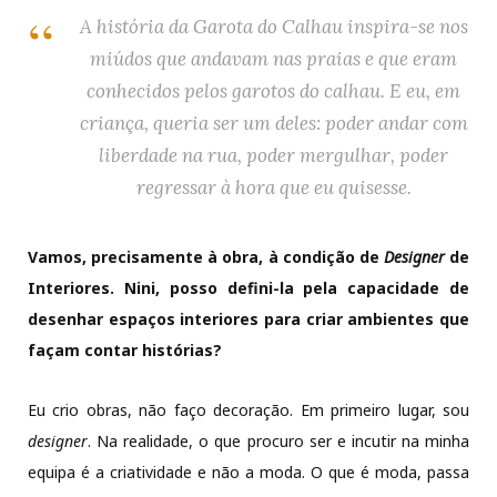
A história da Garota do Calhau inspira-se nos
miúdos que andavam nas praias e que eram
conhecidos pelos garotos do calhau. E eu, em
criança, queria ser um deles: poder andar com
liberdade na rua, poder mergulhar, poder
regressar à hora que eu quisesse.
Vamos, precisamente à obra, à condição de
Designer
de
Interiores.
Nini, posso defini-la pela capacidade de
desenhar espaços interiores para criar ambientes que
façam contar histórias?
Eu crio obras, não faço decoração. Em primeiro lugar, sou
designer
. Na realidade, o que procuro ser e incutir na minha
equipa é a criatividade e não a moda. O que é moda, passa