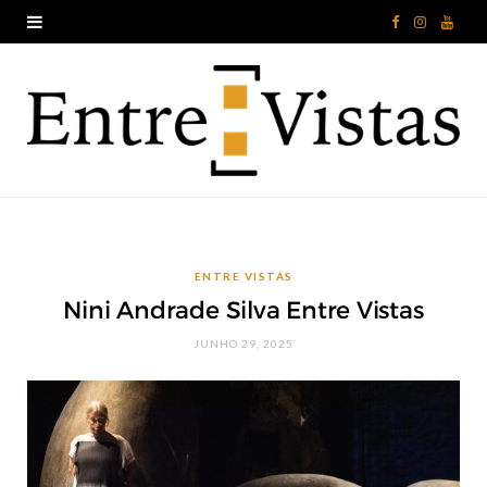
F
I
Y
a
n
o
c
s
u
e
t
T
b
a
u
o
g
b
ENTRE VISTAS
o
r
e
Nini Andrade Silva Entre Vistas
k
a
JUNHO 29, 2025
m