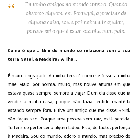
Eu tenho amigos no mundo inteiro. Quando
observo alguém, em Portugal, a precisar de
alguma coisa, sou a primeira a ir ajudar,
porque sei o que é estar sozinha num país.
Como é que a Nini do mundo se relaciona com a sua
terra Natal, a Madeira? A ilha…
É muito engraçado. A minha terra é como se fosse a minha
mãe. Viajo, por norma, muito, mas houve alturas em que
estava quase sempre, sempre a viajar. E um dia disse que ia
vender a minha casa, porque não fazia sentido mantê-la
estando sempre fora. E tive um amigo que me disse: «Nini,
não faças isso. Porque uma pessoa sem raiz, está perdida.
Tu tens de pertencer a algum lado». E eu, de facto, pertenço
à Madeira. Sou do mundo, adoro o mundo, mas preciso de