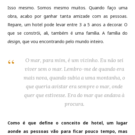
Isso mesmo. Somos mesmo muitos. Quando faço uma
obra, acabo por ganhar tanta amizade com as pessoas.
Repare, um hotel pode levar entre 3 a 5 anos a decorar. O
que se constrói, ali, também é uma família. A família do
design
, que vou encontrando pelo mundo inteiro.
O mar, para mim, é um vizinho. Eu não sei
viver sem o mar. Lembro-me de quando era
mais nova, quando subia a uma montanha, o
que queria avistar era sempre o mar, onde
quer que estivesse. Era do mar que andava à
procura.
Como é que define o conceito de hotel, um lugar
aonde as pessoas vão para ficar pouco tempo, mas