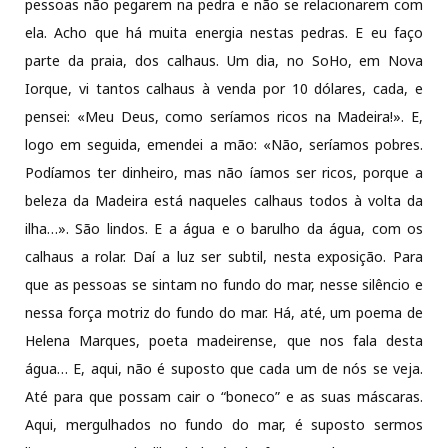
pessoas não pegarem na pedra e não se relacionarem com
ela. Acho que há muita energia nestas pedras. E eu faço
parte da praia, dos calhaus. Um dia, no SoHo, em Nova
Iorque, vi tantos calhaus à venda por 10 dólares, cada, e
pensei: «Meu Deus, como seríamos ricos na Madeira!». E,
logo em seguida, emendei a mão: «Não, seríamos pobres.
Podíamos ter dinheiro, mas não íamos ser ricos, porque a
beleza da Madeira está naqueles calhaus todos à volta da
ilha…». São lindos. E a água e o barulho da água, com os
calhaus a rolar. Daí a luz ser subtil, nesta exposição. Para
que as pessoas se sintam no fundo do mar, nesse silêncio e
nessa força motriz do fundo do mar. Há, até, um poema de
Helena Marques, poeta madeirense, que nos fala desta
água… E, aqui, não é suposto que cada um de nós se veja.
Até para que possam cair o “boneco” e as suas máscaras.
Aqui, mergulhados no fundo do mar, é suposto sermos