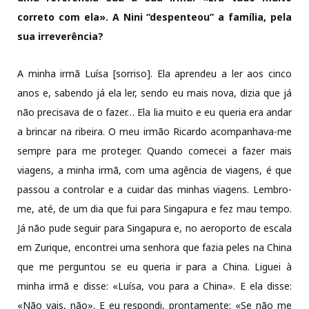
correto com ela». A Nini “despenteou” a família, pela
sua irreverência?
A minha irmã Luísa [sorriso]. Ela aprendeu a ler aos cinco
anos e, sabendo já ela ler, sendo eu mais nova, dizia que já
não precisava de o fazer… Ela lia muito e eu queria era andar
a brincar na ribeira. O meu irmão Ricardo acompanhava-me
sempre para me proteger. Quando comecei a fazer mais
viagens, a minha irmã, com uma agência de viagens, é que
passou a controlar e a cuidar das minhas viagens. Lembro-
me, até, de um dia que fui para Singapura e fez mau tempo.
Já não pude seguir para Singapura e, no aeroporto de escala
em Zurique, encontrei uma senhora que fazia peles na China
que me perguntou se eu queria ir para a China. Liguei à
minha irmã e disse: «Luísa, vou para a China». E ela disse:
«Não vais, não». E eu respondi, prontamente: «Se não me