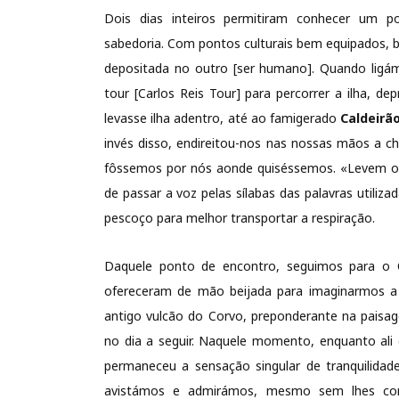
Dois dias inteiros permitiram conhecer um pov
sabedoria. Com pontos culturais bem equipados, b
depositada no outro [ser humano]. Quando ligá
tour [Carlos Reis Tour] para percorrer a ilha,
levasse ilha adentro, até ao famigerado
Caldeirã
invés disso, endireitou-nos nas nossas mãos a c
fôssemos por nós aonde quiséssemos. «Levem o t
de passar a voz pelas sílabas das palavras utiliz
pescoço para melhor transportar a respiração.
Daquele ponto de encontro, seguimos para o C
ofereceram de mão beijada para imaginarmos a
antigo vulcão do Corvo, preponderante na paisag
no dia a seguir. Naquele momento, enquanto ali
permaneceu a sensação singular de tranquilidade
avistámos e admirámos, mesmo sem lhes con