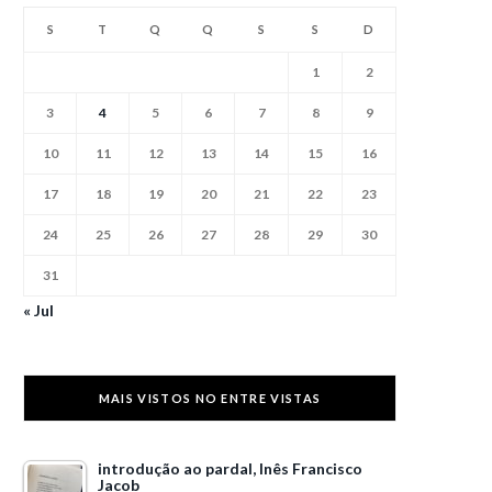
S
T
Q
Q
S
S
D
1
2
3
4
5
6
7
8
9
10
11
12
13
14
15
16
17
18
19
20
21
22
23
24
25
26
27
28
29
30
31
« Jul
MAIS VISTOS NO ENTRE VISTAS
introdução ao pardal, Inês Francisco
Jacob