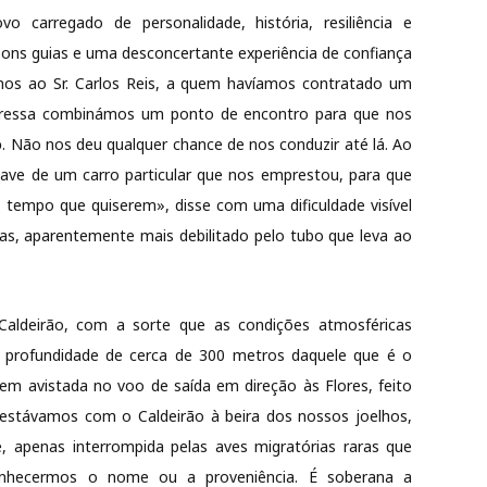
o carregado de personalidade, história, resiliência e
ons guias e uma desconcertante experiência de confiança
mos ao Sr. Carlos Reis, a quem havíamos contratado um
 depressa combinámos um ponto de encontro para que nos
o
. Não nos deu qualquer chance de nos conduzir até lá. Ao
have de um carro particular que nos emprestou, para que
empo que quiserem», disse com uma dificuldade visível
adas, aparentemente mais debilitado pelo tubo que leva ao
aldeirão, com a sorte que as condições atmosféricas
 profundidade de cerca de 300 metros daquele que é o
em avistada no voo de saída em direção às Flores, feito
 estávamos com o Caldeirão à beira dos nossos joelhos,
, apenas interrompida pelas aves migratórias raras que
hecermos o nome ou a proveniência. É soberana a