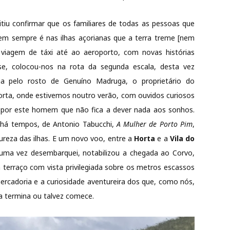
itiu confirmar que os familiares de todas as pessoas que
em sempre é nas ilhas açorianas que a terra treme [nem
viagem de táxi até ao aeroporto, com novas histórias
se, colocou-nos na rota da segunda escala, desta vez
ia pelo rosto de Genuíno Madruga, o proprietário do
orta, onde estivemos noutro verão, com ouvidos curiosos
 por este homem que não fica a dever nada aos sonhos.
i há tempos, de Antonio Tabucchi,
A Mulher de Porto Pim
,
ureza das ilhas. E um novo voo, entre a
Horta
e a
Vila do
guma vez desembarquei, notabilizou a chegada ao Corvo,
erraço com vista privilegiada sobre os metros escassos
mercadoria e a curiosidade aventureira dos que, como nós,
pa termina ou talvez comece.