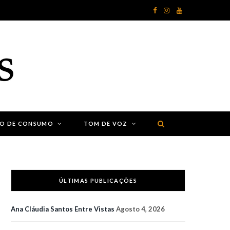
F
I
Y
a
n
o
c
s
u
e
t
T
b
a
u
o
g
b
ÃO DE CONSUMO
TOM DE VOZ
o
r
e
k
a
m
ÚLTIMAS PUBLICAÇÕES
Ana Cláudia Santos Entre Vistas
Agosto 4, 2026