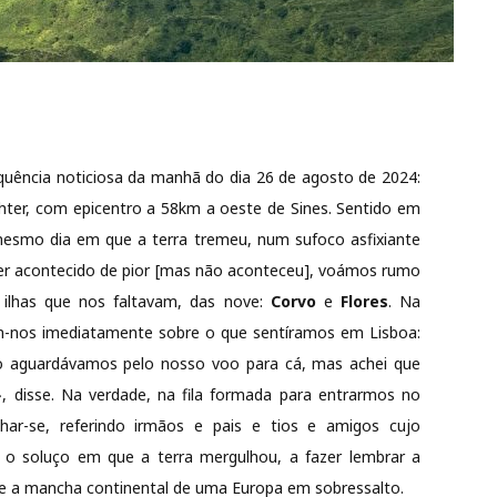
uência noticiosa da manhã do dia 26 de agosto de 2024:
ter, com epicentro a 58km a oeste de Sines. Sentido em
mesmo dia em que a terra tremeu, num sufoco asfixiante
er acontecido de pior [mas não aconteceu], voámos rumo
 ilhas que nos faltavam, das nove:
Corvo
e
Flores
. Na
m-nos imediatamente sobre o que sentíramos em Lisboa:
to aguardávamos pelo nosso voo para cá, mas achei que
, disse. Na verdade, na fila formada para entrarmos no
lhar-se, referindo irmãos e pais e tios e amigos cujo
o soluço em que a terra mergulhou, a fazer lembrar a
co e a mancha continental de uma Europa em sobressalto.