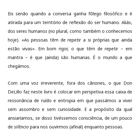
Eis senão quando a conversa ganha fôlego filosófico e é
atirada para um território de reflexão do ser humano. Aliás,
do
s
sere
s
humano
s
(no plural, como também o conhecemos
hoje). «As pessoas têm de repetir a si próprias que ainda
estão vivas». Em bom rigor, o que têm de repetir – em
mantra – é que (ainda) são humanas. É o mundo a que
chegámos.
Com uma voz irreverente, fora dos cânones, o que Don
DeLillo faz neste livro é colocar em perspetiva essa caixa de
ressonância de ruído e entropia em que passámos a viver
sem assombro e sem curiosidade. E a propósito da qual
ansiaríamos, se disso tivéssemos consciência, de um pouco
de
silêncio
para nos ouvirmos (afinal) enquanto pessoas.