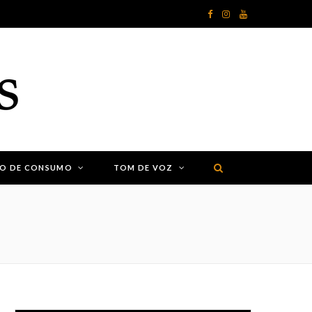
F
I
Y
a
n
o
c
s
u
e
t
T
b
a
u
o
g
b
ÃO DE CONSUMO
TOM DE VOZ
o
r
e
k
a
m