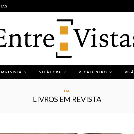
STAS
EM REVISTA
VI LÁ FORA
VI CÁ DENTRO
VIS
.
TAG
LIVROS EM REVISTA