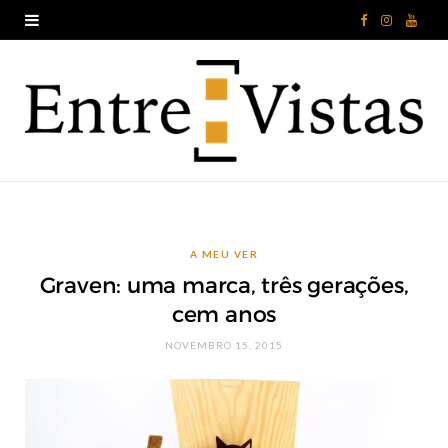
F
I
Y
a
n
o
c
s
u
e
t
T
b
a
u
o
g
b
A MEU VER
o
r
e
Graven: uma marca, três gerações,
k
a
cem anos
m
NOVEMBRO 15, 2015