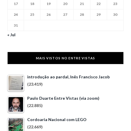
17
18
19
20
21
22
23
24
25
26
27
28
29
30
31
« Jul
MAIS VISTOS NO ENTRE VISTAS
introdução ao pardal, Inês Francisco Jacob
(23.419)
Paulo Duarte Entre Vistas (via zoom)
(22.885)
Cordoaria Nacional com LEGO
(22.669)