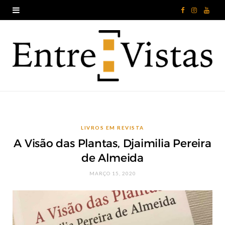
F
I
Y
a
n
o
c
s
u
e
t
T
b
a
u
o
g
b
LIVROS EM REVISTA
o
r
e
A Visão das Plantas, Djaimilia Pereira
k
a
de Almeida
m
MARÇO 15, 2020