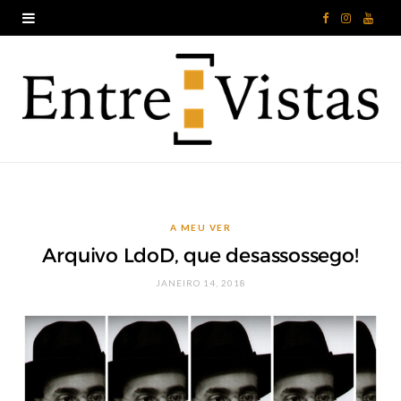
F
I
Y
a
n
o
c
s
u
e
t
T
b
a
u
o
g
b
A MEU VER
o
r
e
Arquivo LdoD, que desassossego!
k
a
JANEIRO 14, 2018
m