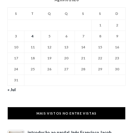
S
T
Q
Q
S
S
D
1
2
3
4
5
6
7
8
9
10
11
12
13
14
15
16
17
18
19
20
21
22
23
24
25
26
27
28
29
30
31
« Jul
MAIS VISTOS NO ENTRE VISTAS
introdução ao pardal, Inês Francisco Jacob