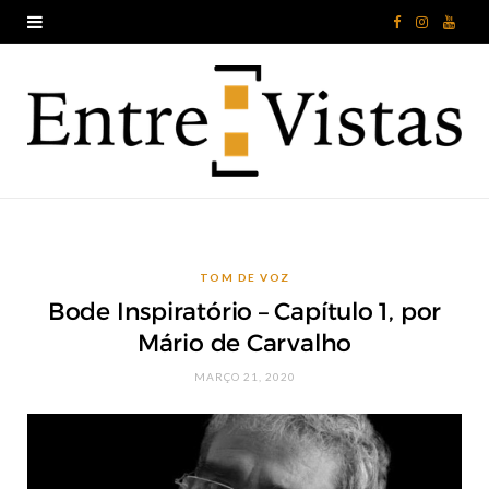
F
I
Y
a
n
o
c
s
u
e
t
T
b
a
u
o
g
b
TOM DE VOZ
o
r
e
Bode Inspiratório – Capítulo 1, por
k
a
Mário de Carvalho
m
MARÇO 21, 2020