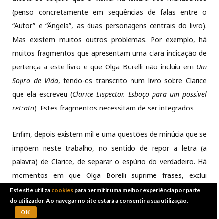
(penso concretamente em sequências de falas entre o
“Autor” e “Ângela”, as duas personagens centrais do livro).
Mas existem muitos outros problemas. Por exemplo, há
muitos fragmentos que apresentam uma clara indicação de
pertença a este livro e que Olga Borelli não incluiu em
Um
Sopro de Vida
, tendo-os transcrito num livro sobre Clarice
que ela escreveu (
Clarice Lispector.
Esboço para um possível
retrato
). Estes fragmentos necessitam de ser integrados.
Enfim, depois existem mil e uma questões de minúcia que se
impõem neste trabalho, no sentido de repor a letra (a
palavra) de Clarice, de separar o espúrio do verdadeiro. Há
momentos em que Olga Borelli suprime frases, exclui
pedaços de uma dada sequência para os incluir noutra ou
Este site utiliza
cookies
para permitir uma melhor experiência por parte
do utilizador. Ao navegar no site estará a consentir a sua utilização.
altera atribuições de falas (entre o “Autor” e “Ângela”). E
OK
existem ainda interferências de ordem gramatical como