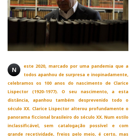
este 2020, marcado por uma pandemia que a
N
todos apanhou de surpresa e inopinadamente,
celebramos os 100 anos do nascimento de Clarice
Lispector (1920-1977). O seu nascimento, a esta
distância, apanhou também desprevenido todo o
século XX. Clarice Lispector alterou profundamente o
panorama ficcional brasileiro do século XX. Num estilo
inclassificável, sem catalogação possível e com
grande recetividade, freios pelo meio, é certo, mas