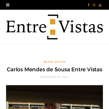
F
I
Y
a
n
o
c
s
u
e
t
T
b
a
u
o
g
b
ENTRE VISTAS
o
r
e
Carlos Mendes de Sousa Entre Vistas
k
a
DEZEMBRO 20, 2020
m