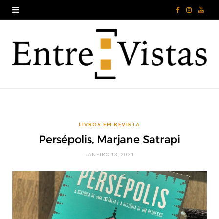
F
I
Y
a
n
o
c
s
u
e
t
T
b
a
u
o
g
b
LIVROS EM REVISTA
o
r
e
Persépolis, Marjane Satrapi
k
a
JANEIRO 13, 2021
m