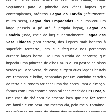
Seguíamos para a primeira das várias lagoas que
contemplámos, atónitos:
Lagoa do Carvão
(infelizmente,
muito seca),
Lagoa das Empadadas
(que implicou um
largo passeio a pé até à própria lagoa),
Lagoa do
Canário
(linda, cheia de luz) e, naturalmente,
Lagoa das
Sete Cidades
(com certeza, dos lugares mais bonitos à
superfície terrestre), em cuja freguesia nos perdemos
durante largas horas. De uma história de encantar, que
impediu uma princesa de olhos azuis e um pastor de olhos
verdes (ou vice-versa) de casar, surgem duas lagoas brutais
em tamanho e brilho, separadas por um caminho estreito
de terra a autonomizar cada uma das cores. Para o almoço,
fomos com uma enorme hospitalidade recebidos n’
O Poejo
,
uma casa de chá com alojamento local que nos faz sentir
em família e em casa. No mesmo dia, pelo meio, tornámo-
nos mínimos no topo de alguns dos miradouros essenciais: