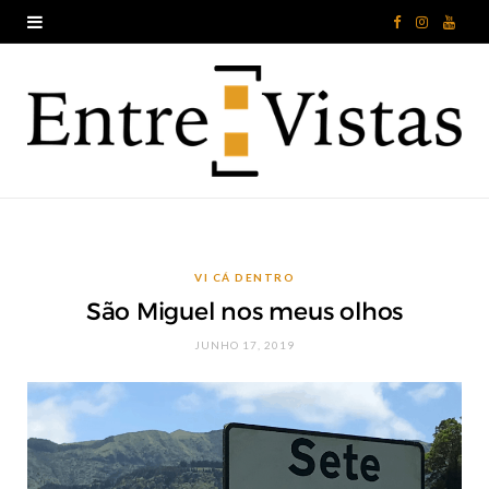
F
I
Y
a
n
o
c
s
u
e
t
T
b
a
u
o
g
b
VI CÁ DENTRO
o
r
e
São Miguel nos meus olhos
k
a
JUNHO 17, 2019
m