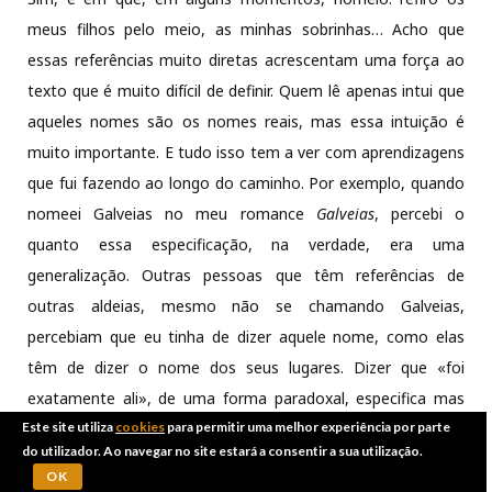
meus filhos pelo meio, as minhas sobrinhas… Acho que
essas referências muito diretas acrescentam uma força ao
texto que é muito difícil de definir. Quem lê apenas intui que
aqueles nomes são os nomes reais, mas essa intuição é
muito importante. E tudo isso tem a ver com aprendizagens
que fui fazendo ao longo do caminho. Por exemplo, quando
nomeei Galveias no meu romance
Galveias
, percebi o
quanto essa especificação, na verdade, era uma
generalização. Outras pessoas que têm referências de
outras aldeias, mesmo não se chamando Galveias,
percebiam que eu tinha de dizer aquele nome, como elas
têm de dizer o nome dos seus lugares. Dizer que «foi
exatamente ali», de uma forma paradoxal, especifica mas
também generaliza, na medida em que os outros entendem
Este site utiliza
cookies
para permitir uma melhor experiência por parte
do utilizador. Ao navegar no site estará a consentir a sua utilização.
nas suas referências como uma especificação.
OK