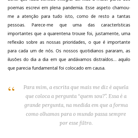
poemas escrevi em plena pandemia. Esse aspeto chamou-
me a atenção para tudo isto, como de resto a tantas
pessoas. Parece-me que uma das características
importantes que a quarentena trouxe foi, justamente, uma
reflexão sobre as nossas prioridades, o que é importante
para cada um de nós. Os nossos quotidianos pararam, as
ilusões do dia a dia em que andávamos distraídos… aquilo
que parecia fundamental foi colocado em causa.
Para mim, a escrita que mais me diz é aquela
que coloca a pergunta “quem sou?”. Essa é a
grande pergunta, na medida em que a forma
como olhamos para o mundo passa sempre
por esse filtro.