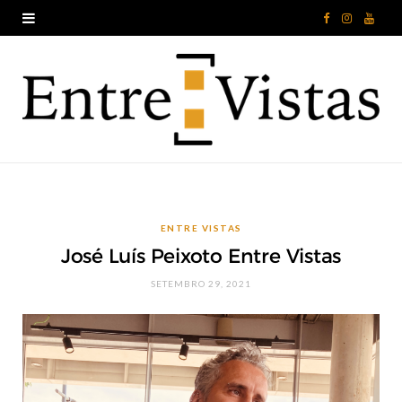
F
I
Y
a
n
o
c
s
u
e
t
T
b
a
u
o
g
b
ENTRE VISTAS
o
r
e
José Luís Peixoto Entre Vistas
k
a
SETEMBRO 29, 2021
m