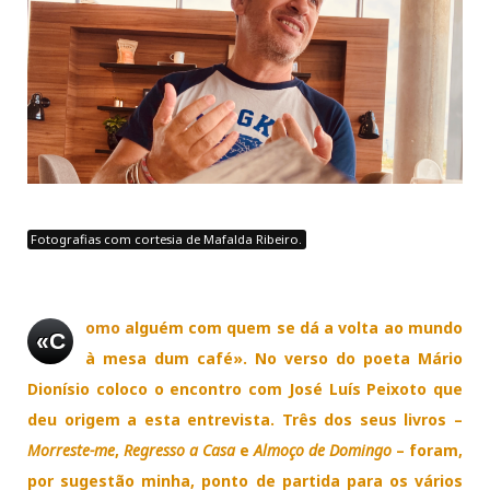
Fotografias com cortesia de Mafalda Ribeiro.
omo a
lguém com quem se dá a volta ao mundo
«C
à mesa dum café». No verso do poeta Mário
Dionísio coloco o encontro com José Luís Peixoto que
deu origem a esta entrevista. Três dos seus livros –
Morreste-me
,
Regresso a Casa
e
Almoço de Domingo
– foram,
por sugestão minha, ponto de partida para os vários