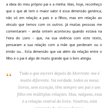
a ideia do meu próprio pai e a minha. Mas, hoje, reconheço
que o que ali tem o maior valor é essa dimensão genérica,
não só em relação a pais e a filhos, mas em relação ao
vínculo que temos com os outros. Já muitas pessoas me
comentaram – ainda ontem aconteceu quando estava na
Feira do Livro – que, na sua vivência com este texto,
pensaram a sua relação com a mãe que perderam ou o
irmão ou… Esta dimensão que vai além da relação entre o
filho e o pai é algo de muito grande que o livro atingiu.
Tudo o que escrevi depois do
Morreste-me
é
muito diferente. Na verdade, todos os meus
livros, sem exceção, têm sempre um pai e um
filho em múltiplas relações. Mas, nalguns, essa
é a relação central do livro. Noutros, está