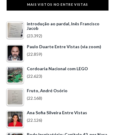
MAIS VISTOS NO ENTRE VISTAS
introdução ao pardal, Inês Francisco
Jacob
(23.392)
Paulo Duarte Entre Vistas (via zoom)
(22.859)
Cordoaria Nacional com LEGO
(22.623)
Fruto, André Osório
(22.168)
Ana Sofia Silveira Entre Vistas
(22.126)
Bode Inspiratório: Capítulo 42, por Nara