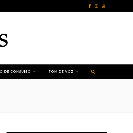
F
I
Y
a
n
o
c
s
u
e
t
T
b
a
u
o
g
b
ÃO DE CONSUMO
TOM DE VOZ
o
r
e
k
a
m