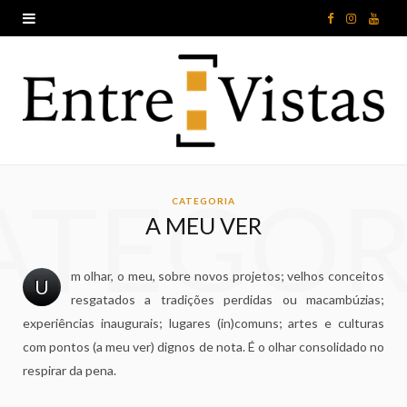
F
I
Y
a
n
o
c
s
u
e
t
T
b
a
u
ATEGOR
o
g
b
CATEGORIA
A MEU VER
o
r
e
k
a
m olhar, o meu, sobre novos projetos; velhos conceitos
U
resgatados a tradições perdidas ou macambúzias;
m
experiências inaugurais; lugares (in)comuns; artes e culturas
com pontos (a meu ver) dignos de nota. É o olhar consolidado no
respirar da pena.