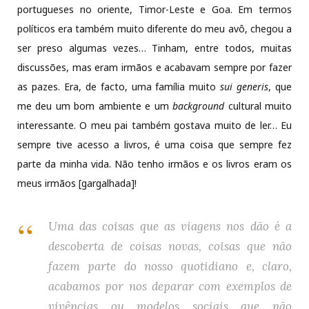
portugueses no oriente, Timor-Leste e Goa. Em termos
políticos era também muito diferente do meu avô, chegou a
ser preso algumas vezes… Tinham, entre todos, muitas
discussões, mas eram irmãos e acabavam sempre por fazer
as pazes. Era, de facto, uma família muito
sui generis
, que
me deu um bom ambiente e um
background
cultural muito
interessante. O meu pai também gostava muito de ler… Eu
sempre tive acesso a livros, é uma coisa que sempre fez
parte da minha vida. Não tenho irmãos e os livros eram os
meus irmãos [gargalhada]!
Uma das coisas que as viagens nos dão é a
descoberta de coisas novas, coisas que não
fazem parte do nosso quotidiano e, claro,
acabamos por nos deparar com exemplos de
vivências ou modelos sociais que não