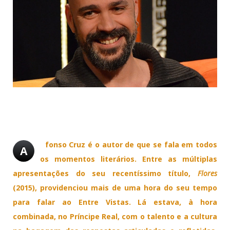
Afonso Cruz
A
fonso Cruz é o autor de que se fala em todos
A
os momentos literários. Entre as múltiplas
apresentações do seu recentíssimo título,
Flores
(2015), providenciou mais de uma hora do seu tempo
para falar ao Entre Vistas. Lá estava, à hora
combinada, no Príncipe Real, com o talento e a cultura