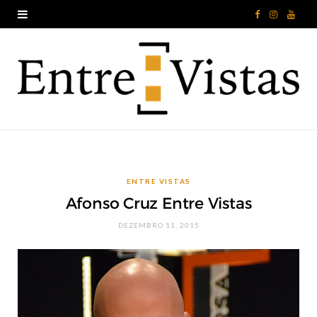
F
I
Y
a
n
o
c
s
u
e
t
T
b
a
u
o
g
b
ENTRE VISTAS
o
r
e
Afonso Cruz Entre Vistas
k
a
DEZEMBRO 11, 2015
m