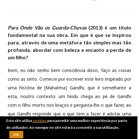
Para Onde Vão os Guarda-Chuvas
(2013) é um título
fundamental na sua obra. Em que é que se inspirou
para, através de uma metáfora tão simples mas tão
profunda, abordar com beleza e encanto a perda de
um filho?
Bem, eu não tenho bem consciência disso, faço as coisas
como as sinto. Comecei por escrever este livro inspirado por
uma história de [Mahatma] Gandhi, que é semelhante a
esta, noutro contexto: um hindu chega ao pé de Gandhi
com o filho morto nos braços e pergunta-lhe o que fazer, ao
que Gandhi responde que o que tem a fazer é adotar uma
Este site utiliza
cookies
para permitir uma melhor experiência por parte
criança muçulmana. Acho a história muito bonita. Não é
do utilizador. Ao navegar no site estará a consentir a sua utilização.
obviamente a solução para a perda de um filho. É mais do
OK