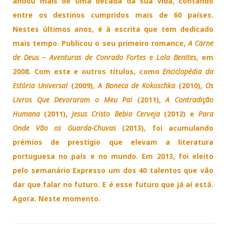
andou mais de uma década da sua vida, contando
entre os destinos cumpridos mais de 60 países.
Nestes últimos anos, é à escrita que tem dedicado
mais tempo. Publicou o seu primeiro romance,
A Carne
de Deus – Aventuras de Conrado Fortes e Lola Benites
, em
2008. Com este e outros títulos, como
Enciclopédia da
Estória Universal
(2009),
A Boneca de Kokoschka
(2010),
Os
Livros Que Devoraram o Meu Pai
(2011),
A Contradição
Humana
(2011),
Jesus Cristo Bebia Cerveja
(2012) e
Para
Onde Vão os Guarda-Chuvas
(2013), foi acumulando
prémios de prestígio que elevam a literatura
portuguesa no país e no mundo. Em 2013, foi eleito
pelo semanário Expresso um dos 40 talentos que vão
dar que falar no futuro. E é esse futuro que já aí está.
Agora. Neste momento.