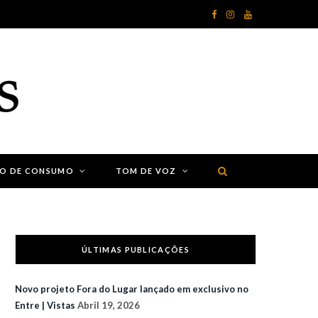
F
I
Y
a
n
o
c
s
u
e
t
T
b
a
u
o
g
b
ÃO DE CONSUMO
TOM DE VOZ
o
r
e
k
a
m
ÚLTIMAS PUBLICAÇÕES
Novo projeto Fora do Lugar lançado em exclusivo no
Entre | Vistas
Abril 19, 2026