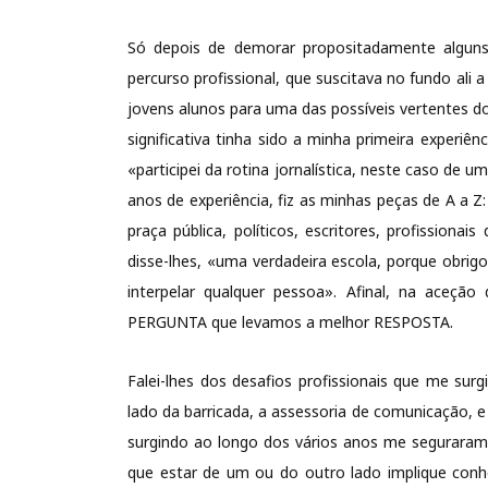
Só depois de demorar propositadamente alguns
percurso profissional, que suscitava no fundo ali
jovens alunos para uma das possíveis vertentes d
significativa tinha sido a minha primeira experiên
«participei da rotina jornalística, neste caso de
anos de experiência, fiz as minhas peças de A a Z:
praça pública, políticos, escritores, profissiona
disse-lhes, «uma verdadeira escola, porque obrigou
interpelar qualquer pessoa». Afinal, na aceçã
PERGUNTA que levamos a melhor RESPOSTA.
Falei-lhes dos desafios profissionais que me su
lado da barricada, a assessoria de comunicação, 
surgindo ao longo dos vários anos me segurara
que estar de um ou do outro lado implique conh