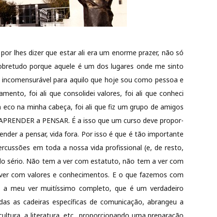
r lhes dizer que estar ali era um enorme prazer, não só
obretudo porque aquele é um dos lugares onde me sinto
incomensurável para aquilo que hoje sou como pessoa e
mento, foi ali que consolidei valores, foi ali que conheci
eco na minha cabeça, foi ali que fiz um grupo de amigos
ra APRENDER a PENSAR. É a
isso que um curso deve propor-
ender a pensar, vida fora. Por isso é que é tão importante
ercussões em toda a nossa vida profissional (e, de resto,
do sério. Não tem a ver com estatuto, não tem a ver com
ver com valores e conhecimentos. E o que fazemos com
do a meu ver
muitíssimo completo, que é um verdadeiro
todas as cadeiras específicas de comunicação, abrangeu a
 cultura, a literatura, etc., proporcionando uma preparação