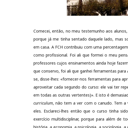
Comecei, então, no meu testemunho aos alunos, po
porque já me tinha sentado daquele lado, mas s
em casa. A FCH contribuiu com uma percentagem 
como profissional. Foi ali que formei o meu pensa
professores cujos ensinamentos ainda hoje fazem 
que conservo, foi ali que ganhei ferramentas pa
se, disse-lhes: «fornecer-nos ferramentas para apr
aproveitar cada segundo do curso: ele vai ter rep
em todas as outras vertentes)». E isto é demasia
curriculum
, não tem a ver com o canudo. Tem a 
eles.
Esclareci-lhes então que o curso tinha si
exercício multidisciplinar, porque para além de 
história, a economia, a psicologia, a sociologia, a