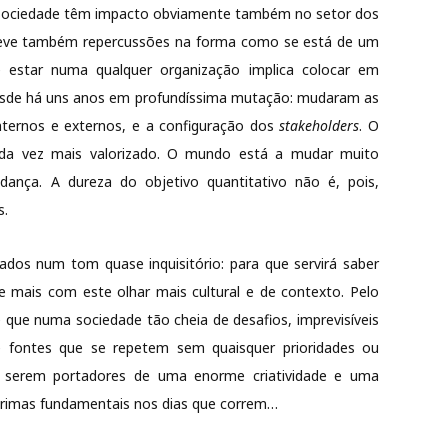
 sociedade têm impacto obviamente também no setor dos
al teve também repercussões na forma como se está de um
e estar numa qualquer organização implica colocar em
 desde há uns anos em profundíssima mutação: mudaram as
internos e externos, e a configuração dos
stakeholders
. O
 cada vez mais valorizado. O mundo está a mudar muito
udança.
A dureza do objetivo quantitativo não é, pois,
s.
dos num tom quase inquisitório: para que servirá saber
e mais com este olhar mais cultural e de contexto. Pelo
ue numa sociedade tão cheia de desafios, imprevisíveis
 e fontes que se repetem sem quaisquer prioridades ou
nte serem portadores de uma
enorme criatividade e uma
primas fundamentais nos dias que correm…