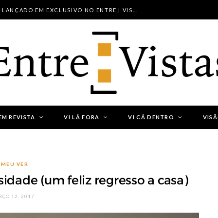
NOVO PROJETO FORA DO LUGAR LANÇADO EM EXCLUSIVO NO ENTRE | VISTAS
EM REVISTA
VI LÁ FORA
VI CÁ DENTRO
VIS
 MEU VER
idade (um feliz regresso a casa)
ÇO 12, 2017