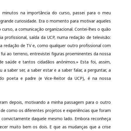
 minutos na importância do curso, passei para o meu
 a grande curiosidade. Era o momento para motivar aqueles
o curso, a comunicação organizacional. Contei-lhes o quão
cia profissional, saída da UCP, numa redação de televisão:
 uma redação de TV e, como qualquer outro profissional com
 fui ao terreno, entrevistei figuras proeminentes da nossa
is de saúde e tantos cidadãos anónimos.» Esta foi, assim,
 a saber ser, a saber estar e a saber falar, a perguntar, a
o do poeta e padre (e Vice-Reitor da UCP), é na nossa
rgiram depois, motivando a minha passagem para o outro
e de como os diferentes projetos e experiências que foram
m convictamente daquele mesmo lado. Embora reconheça
ecer muito bem os dois. E que as mudanças que a crise