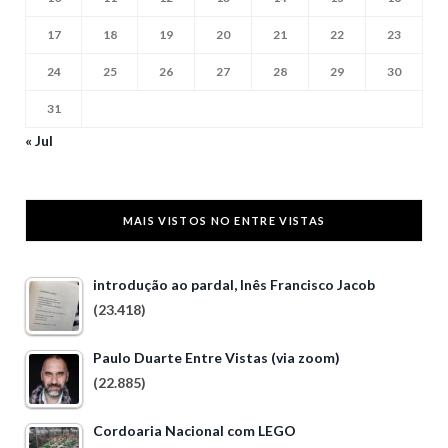
17
18
19
20
21
22
23
24
25
26
27
28
29
30
31
« Jul
MAIS VISTOS NO ENTRE VISTAS
introdução ao pardal, Inês Francisco Jacob
(23.418)
Paulo Duarte Entre Vistas (via zoom)
(22.885)
Cordoaria Nacional com LEGO