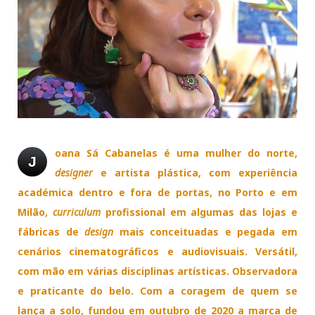
oana Sá Cabanelas é uma mulher do norte,
J
designer
e artista plástica, com experiência
académica dentro e fora de portas, no Porto e em
Milão,
curriculum
profissional em algumas das lojas e
fábricas de
design
mais conceituadas e pegada em
cenários cinematográficos e audiovisuais. Versátil,
com mão em várias disciplinas artísticas. Observadora
e praticante do belo. Com a coragem de quem se
lança a solo, fundou em outubro de 2020 a marca de