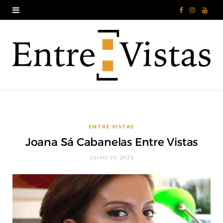
F
I
Y
a
n
o
c
s
u
e
t
T
b
a
u
o
g
b
ENTRE VISTAS
o
r
e
Joana Sá Cabanelas Entre Vistas
k
a
JULHO 25, 2021
m