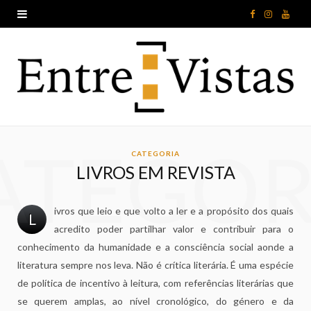
F
I
Y
a
n
o
c
s
u
e
t
T
b
a
u
ATEGOR
o
g
b
CATEGORIA
LIVROS EM REVISTA
o
r
e
k
a
ivros que leio e que volto a ler e a propósito dos quais
L
acredito poder partilhar valor e contribuir para o
m
conhecimento da humanidade e a consciência social aonde a
literatura sempre nos leva. Não é crítica literária. É uma espécie
de política de incentivo à leitura, com referências literárias que
se querem amplas, ao nível cronológico, do género e da