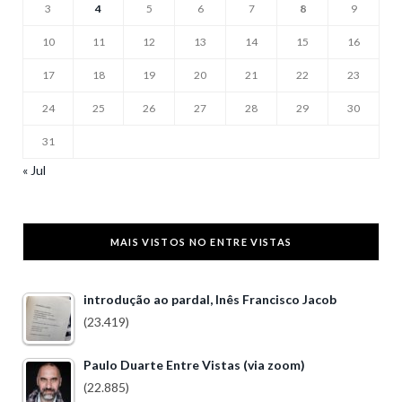
3
4
5
6
7
8
9
10
11
12
13
14
15
16
17
18
19
20
21
22
23
24
25
26
27
28
29
30
31
« Jul
MAIS VISTOS NO ENTRE VISTAS
introdução ao pardal, Inês Francisco Jacob
(23.419)
Paulo Duarte Entre Vistas (via zoom)
(22.885)