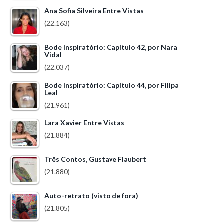
Ana Sofia Silveira Entre Vistas
(22.163)
Bode Inspiratório: Capítulo 42, por Nara
Vidal
(22.037)
Bode Inspiratório: Capítulo 44, por Filipa
Leal
(21.961)
Lara Xavier Entre Vistas
(21.884)
Três Contos, Gustave Flaubert
(21.880)
Auto-retrato (visto de fora)
(21.805)