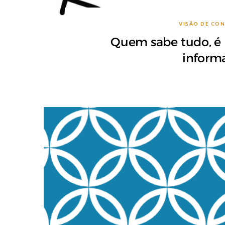
VISÃO DE CO
Quem sabe tudo, é
informa