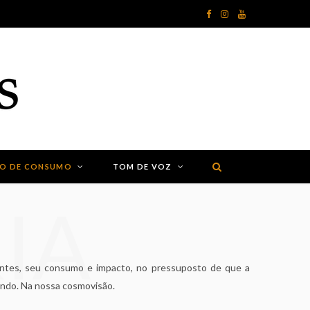
F
I
Y
a
n
o
c
s
u
e
t
T
b
a
u
o
g
b
ÃO DE CONSUMO
TOM DE VOZ
o
r
e
IA
k
a
m
gentes, seu consumo e impacto, no pressuposto de que a
undo. Na nossa cosmovisão.