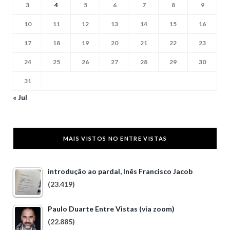
3
4
5
6
7
8
9
10
11
12
13
14
15
16
17
18
19
20
21
22
23
24
25
26
27
28
29
30
31
« Jul
MAIS VISTOS NO ENTRE VISTAS
introdução ao pardal, Inês Francisco Jacob
(23.419)
Paulo Duarte Entre Vistas (via zoom)
(22.885)