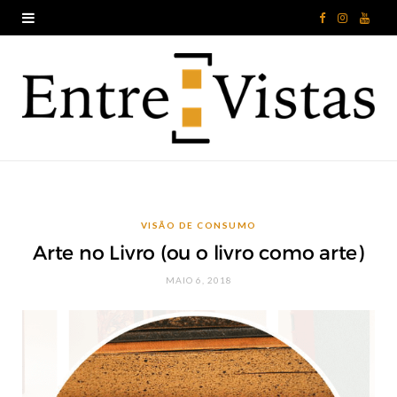
F
I
Y
a
n
o
c
s
u
e
t
T
b
a
u
o
g
b
VISÃO DE CONSUMO
o
r
e
Arte no Livro (ou o livro como arte)
k
a
MAIO 6, 2018
m