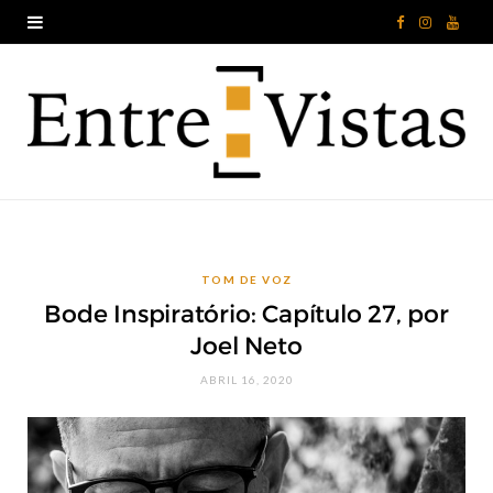
F
I
Y
a
n
o
c
s
u
e
t
T
b
a
u
o
g
b
TOM DE VOZ
o
r
e
Bode Inspiratório: Capítulo 27, por
k
a
Joel Neto
m
ABRIL 16, 2020