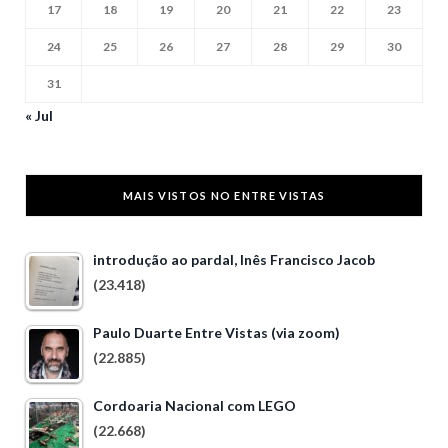
17
18
19
20
21
22
23
24
25
26
27
28
29
30
31
« Jul
MAIS VISTOS NO ENTRE VISTAS
introdução ao pardal, Inês Francisco Jacob
(23.418)
Paulo Duarte Entre Vistas (via zoom)
(22.885)
Cordoaria Nacional com LEGO
(22.668)