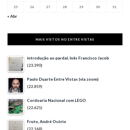
25
26
27
28
29
30
31
« Abr
MAIS VISTOS NO ENTRE VISTAS
introdução ao pardal, Inês Francisco Jacob
(23.390)
Paulo Duarte Entre Vistas (via zoom)
(22.859)
Cordoaria Nacional com LEGO
(22.621)
Fruto, André Osório
(22.168)