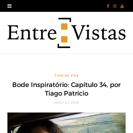
F
I
Y
a
n
o
c
s
u
e
t
T
b
a
u
o
g
b
TOM DE VOZ
o
r
e
Bode Inspiratório: Capítulo 34, por
k
a
Tiago Patrício
m
ABRIL 23, 2020