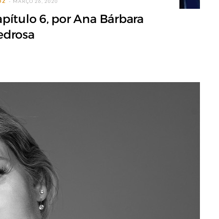
OZ
MARÇO 26, 2020
apítulo 6, por Ana Bárbara
edrosa