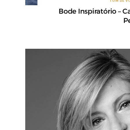
TOM DE V
Bode Inspiratório – C
P