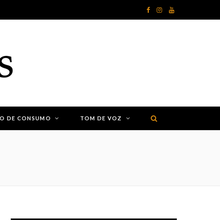
F
I
Y
a
n
o
c
s
u
e
t
T
b
a
u
o
g
b
ÃO DE CONSUMO
TOM DE VOZ
o
r
e
k
a
m