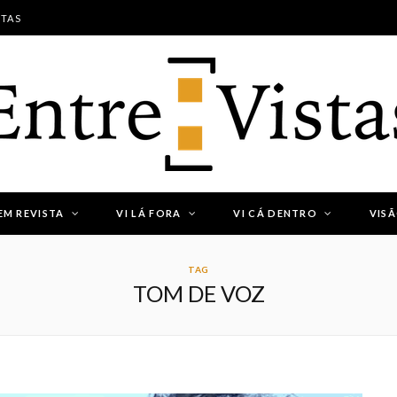
STAS
EM REVISTA
VI LÁ FORA
VI CÁ DENTRO
VIS
.
TAG
TOM DE VOZ