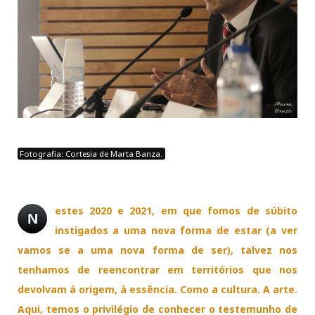
Fotografia: Cortesia de Marta Banza.
estes
2020 e 2021, em que fomos de súbito
N
instigados a uma nova forma de estar (a ver
vamos se a uma nova forma de ser), talvez nos
tenhamos de reencontrar em territórios que nos
devolvam à origem, à essência. Como a cultura. A arte.
Aqui, temos o privilégio de conhecer o testemunho de