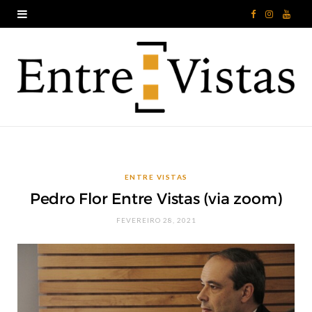
F
I
Y
a
n
o
c
s
u
e
t
T
b
a
u
o
g
b
ENTRE VISTAS
o
r
e
Pedro Flor Entre Vistas (via zoom)
k
a
FEVEREIRO 28, 2021
m