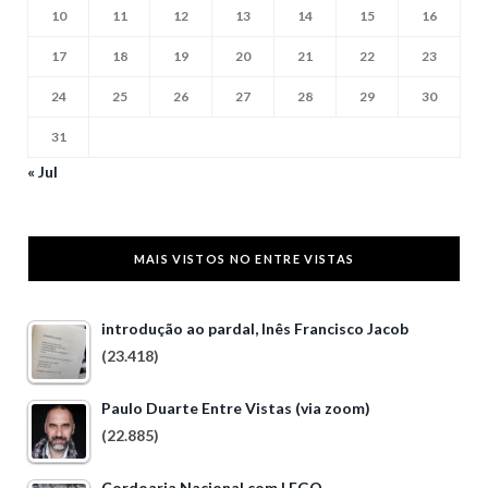
10
11
12
13
14
15
16
17
18
19
20
21
22
23
24
25
26
27
28
29
30
31
« Jul
MAIS VISTOS NO ENTRE VISTAS
introdução ao pardal, Inês Francisco Jacob
(23.418)
Paulo Duarte Entre Vistas (via zoom)
(22.885)
Cordoaria Nacional com LEGO