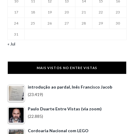
10
11
12
13
14
15
16
17
18
19
20
21
22
23
24
25
26
27
28
29
30
31
« Jul
MAIS VISTOS NO ENTRE VISTAS
introdução ao pardal, Inês Francisco Jacob
(23.419)
Paulo Duarte Entre Vistas (via zoom)
(22.885)
Cordoaria Nacional com LEGO