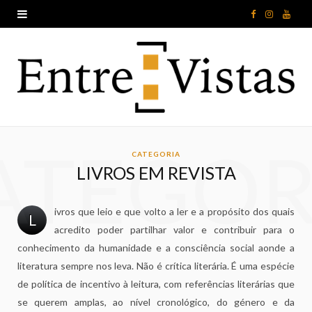
F
I
Y
a
n
o
c
s
u
e
t
T
b
a
u
ATEGOR
o
g
b
CATEGORIA
LIVROS EM REVISTA
o
r
e
k
a
ivros que leio e que volto a ler e a propósito dos quais
L
acredito poder partilhar valor e contribuir para o
m
conhecimento da humanidade e a consciência social aonde a
literatura sempre nos leva. Não é crítica literária. É uma espécie
de política de incentivo à leitura, com referências literárias que
se querem amplas, ao nível cronológico, do género e da