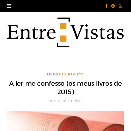
F
I
Y
a
n
o
c
s
u
e
t
T
b
a
u
o
g
b
LIVROS EM REVISTA
o
r
e
A ler me confesso (os meus livros de
k
a
2015)
m
DEZEMBRO 31, 2015