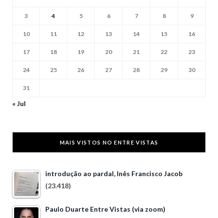
3
4
5
6
7
8
9
10
11
12
13
14
15
16
17
18
19
20
21
22
23
24
25
26
27
28
29
30
31
« Jul
MAIS VISTOS NO ENTRE VISTAS
introdução ao pardal, Inês Francisco Jacob
(23.418)
Paulo Duarte Entre Vistas (via zoom)