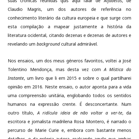
suas crónicas reunidas quis aqui falar de
Alfabetos
, de
Claudio Magris, um dos autores de referência no
conhecimento literário da cultura europeia e que surge com
esta compilação a mapear justamente a história da
literatura ocidental, citando dezenas e dezenas de autores e
revelando um
background
cultural admirável.
Nos ensaios, um dos meus géneros favoritos, voltei a José
Tolentino Mendonça, mas desta vez com
A Mística do
Instante
, um livro que li em 2015 e sobre o qual partilharei
opinião em 2016. Neste ensaio, o autor aponta para a vida
uma compreensão unitária, englobando todos os sentidos
humanos na expressão crente. É desconcertante. Num
outro título,
A ridícula ideia de não voltar a ver-te
, da
escritora e jornalista madrilena Rosa Montero, é narrado o
percurso de Marie Curie e, embora com bastante menos
detalhes, o da própria autora, realçando aquilo que ambas